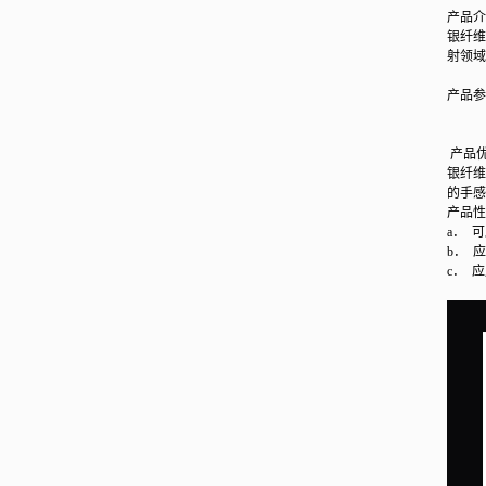
产品介
银纤维
射领域
产品参
规格
成分
产品
银纤维
的手感
产品性
a． 
b． 
c． 