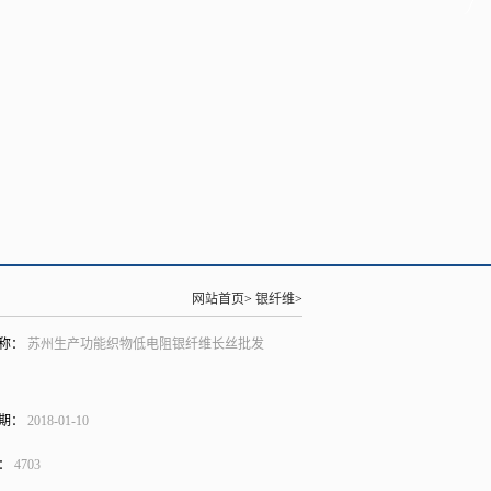
网站首页
>
银纤维
>
称：
苏州生产功能织物低电阻银纤维长丝批发
期：
2018-01-10
：
4703