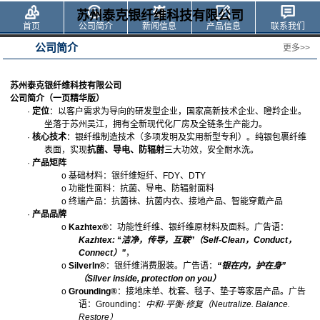
苏州泰克银纤维科技有限公司
首页
公司简介
新闻信息
产品信息
联系我们
公司简介
更多>>
苏州泰克银纤维科技有限公司
公司简介（一页精华版）
·
定位
：以客户需求为导向的研发型企业，国家高新技术企业、瞪羚企业。
坐落于苏州吴江，拥有全新现代化厂房及全链条生产能力。
·
核心技术
：银纤维制造技术（多项发明及实用新型专利）。纯银包裹纤维
表面，实现
抗菌、导电、防辐射
三大功效，安全耐水洗。
·
产品矩阵
o
基础材料：银纤维短纤、
FDY
、
DTY
o
功能性面料：抗菌、导电、防辐射面料
o
终端产品：抗菌袜、抗菌内衣、
接地产品、
智能穿戴产品
·
产品
品牌
o
Kazhtex®
：功能性纤维、银纤维原材料及面料。广告语：
Kazhtex:
“
洁净，传导，互联
”（
Self-Clean
，
Conduct
，
Connect
）”
，
o
SilverIn®
：银纤维消费服装。广告语：
“
银在内，护在身
”
（
Silver inside, protection on you
）
o
Grounding®
：接地床单、枕套、毯子、垫子等家居产品。广告
语：
Grounding
：
中和
·
平衡
·
修复
（
Neutralize. Balance.
Restore
）