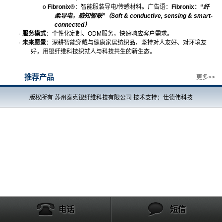
o
Fibronix®
：智能服装导电
/
传感材料。广告语：
Fibronix
：
“
纤
柔导电，感知智联
”
（
Soft & conductive, sensing & smart-
connected
）
·
服务模式
：个性化定制、
ODM
服务，快速响应客户需求。
·
未来愿景
：深耕智能穿戴与健康家居纺织品，坚持对人友好、对环境友
好，用银纤维科技织就人与科技共生的新生态。
推荐产品
更多>>
版权所有 苏州泰克银纤维科技有限公司 技术支持：仕德伟科技
电话
短信