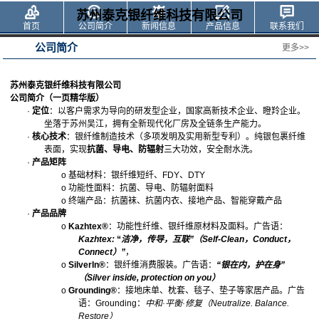
苏州泰克银纤维科技有限公司
首页
公司简介
新闻信息
产品信息
联系我们
公司简介
更多>>
苏州泰克银纤维科技有限公司
公司简介（一页精华版）
·
定位
：以客户需求为导向的研发型企业，国家高新技术企业、瞪羚企业。
坐落于苏州吴江，拥有全新现代化厂房及全链条生产能力。
·
核心技术
：银纤维制造技术（多项发明及实用新型专利）。纯银包裹纤维
表面，实现
抗菌、导电、防辐射
三大功效，安全耐水洗。
·
产品矩阵
o
基础材料：银纤维短纤、
FDY
、
DTY
o
功能性面料：抗菌、导电、防辐射面料
o
终端产品：抗菌袜、抗菌内衣、
接地产品、
智能穿戴产品
·
产品
品牌
o
Kazhtex®
：功能性纤维、银纤维原材料及面料。广告语：
Kazhtex:
“
洁净，传导，互联
”（
Self-Clean
，
Conduct
，
Connect
）”
，
o
SilverIn®
：银纤维消费服装。广告语：
“
银在内，护在身
”
（
Silver inside, protection on you
）
o
Grounding®
：接地床单、枕套、毯子、垫子等家居产品。广告
语：
Grounding
：
中和
·
平衡
·
修复
（
Neutralize. Balance.
Restore
）