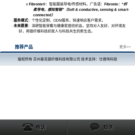
o
Fibronix®
：智能服装导电
/
传感材料。广告语：
Fibronix
：
“
纤
柔导电，感知智联
”
（
Soft & conductive, sensing & smart-
connected
）
·
服务模式
：个性化定制、
ODM
服务，快速响应客户需求。
·
未来愿景
：深耕智能穿戴与健康家居纺织品，坚持对人友好、对环境友
好，用银纤维科技织就人与科技共生的新生态。
推荐产品
更多>>
版权所有 苏州泰克银纤维科技有限公司 技术支持：仕德伟科技
电话
短信